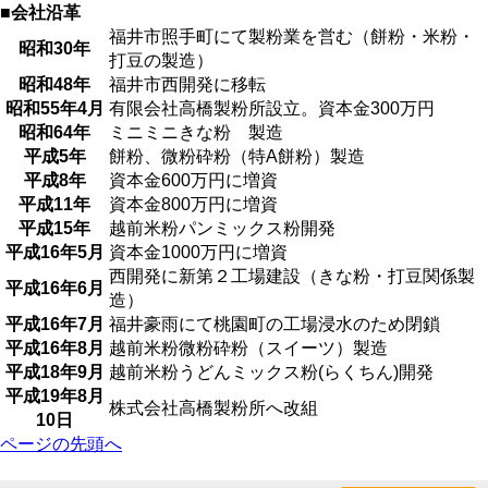
■会社沿革
福井市照手町にて製粉業を営む（餅粉・米粉・
昭和30年
打豆の製造）
昭和48年
福井市西開発に移転
昭和55年4月
有限会社高橋製粉所設立。資本金300万円
昭和64年
ミニミニきな粉 製造
平成5年
餅粉、微粉砕粉（特A餅粉）製造
平成8年
資本金600万円に増資
平成11年
資本金800万円に増資
平成15年
越前米粉パンミックス粉開発
平成16年5月
資本金1000万円に増資
西開発に新第２工場建設（きな粉・打豆関係製
平成16年6月
造）
平成16年7月
福井豪雨にて桃園町の工場浸水のため閉鎖
平成16年8月
越前米粉微粉砕粉（スイーツ）製造
平成18年9月
越前米粉うどんミックス粉(らくちん)開発
平成19年8月
株式会社高橋製粉所へ改組
10日
ページの先頭へ