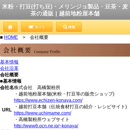
米粉・打豆(打ち豆)・メリンジョ製品・豆茶・麦
茶の通販 | 越前地粉屋本舗
カート
検索
■
HOME
> 会社概要
基本情報
会社沿革
会社概要
■基本情報
会社名
株式会社 高橋製粉所
・越前地粉屋本舗(米粉・打豆等の販売ショップ)
https://www.echizen-konaya.com/
・越前打豆本舗（伝統食材打豆の紹介・レシピサイト)
URL
https://www.uchimame.com/
・高橋製粉所ウェブサイト
http://www6.ocn.ne.jp/~konaya/