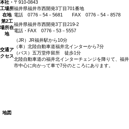
本社・
〒910-0843
工場所
福井県福井市西開発3丁目701番地
在地
電話 0776－54－5681 FAX 0776－54－8578
第2工
福井県福井市西開発3丁目219-2
場所在
電話・FAX 0776－53－5557
地
（JR）JR福井駅から10分
（車）北陸自動車道福井北インターから7分
交通ア
（バス）五万堂停留所 徒歩1分
クセス
北陸自動車道の福井北インターチェンジを降りて、福井
市中心に向かって車で7分のところにあります。
地図