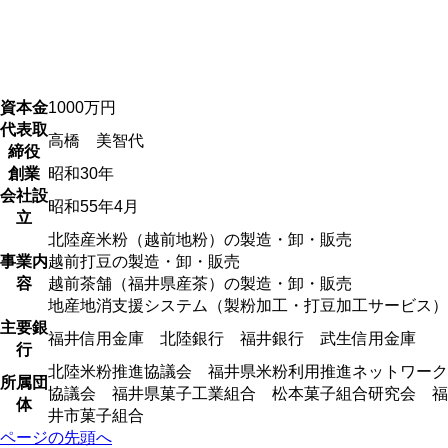
資本金
1000万円
代表取
高橋 美智代
締役
創業
昭和30年
会社設
昭和55年4月
立
北陸産米粉（越前地粉）の製造・卸・販売
事業内
越前打豆の製造・卸・販売
容
越前茶舗（福井県産茶）の製造・卸・販売
地産地消支援システム（製粉加工・打豆加工サービス）
主要銀
福井信用金庫 北陸銀行 福井銀行 武生信用金庫
行
北陸米粉推進協議会 福井県米粉利用推進ネットワーク
所属団
協議会 福井県菓子工業組合 松本菓子組合研究会 福
体
井市菓子組合
ページの先頭へ