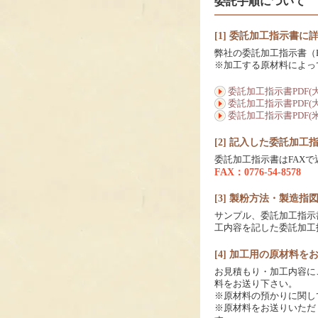
委託手順について
[1] 委託加工指示書
弊社の委託加工指示書（
※加工する原材料によっ
委託加工指示書PDF(
委託加工指示書PDF(
委託加工指示書PDF(
[2] 記入した委託加
委託加工指示書はFAX
FAX：0776-54-8578
[3] 製粉方法・製造
サンプル、委託加工指示
工内容を記した委託加工
[4] 加工用の原材料を
お見積もり・加工内容に
料をお送り下さい。
※原材料の預かりに関し
※原材料をお送りいただ