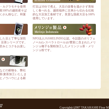
・カグラモチを使用
打豆は10分で煮え、大豆の栄養を逃がさず美味
100%の越前産そば
しく食べれる、越前福井に古来から伝わる伝統
くがん粉など。和菓
的な大豆加工食材です。良質な国産大豆を100%
使用しています。
した豆と丁寧な深煎
NPO法人JASMELINDO公認。今話題のポリフェ
・豆茶シリーズです。
ノール(レスベラトロール)が豊富に含まれたメリ
甘みとコクをお楽し
ンジョ種子を製粉加工したメリンジョ茶・メリ
ンジョ粉です。
などの穀物を、弊社
茶/麦茶加工いたしま
とノウハウによる穀
Copyright(c)2007 TAKAHASHI Flour Milli