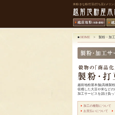
米粉/きな粉/打豆(打ち豆)/メ
■
HOME
> 製粉・加工
越前地粉屋本舗(高橋製
収穫した大豆や米などの
加工サービスを請け負っ
加工の種類について
お支払いについて