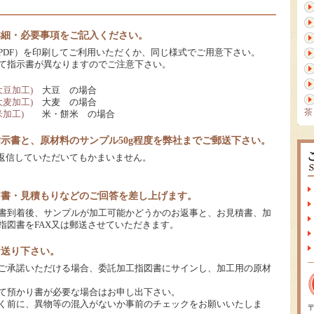
に詳細・必要事項をご記入ください。
PDF）を印刷してご利用いただくか、同じ様式でご用意下さい。
て指示書が異なりますのでご注意下さい。
大豆加工)
大豆 の場合
大麦加工)
大麦 の場合
茶
米加工)
米・餅米 の場合
工指示書と、原材料のサンプル50g程度を弊社までご郵送下さい。
で返信していただいてもかまいません。
指図書・見積もりなどのご回答を差し上げます。
書到着後、サンプルが加工可能かどうかのお返事と、お見積書、加
指図書をFAX又は郵送させていただきます。
お送り下さい。
ご承諾いただける場合、委託加工指図書にサインし、加工用の原材
て預かり書が必要な場合はお申し出下さい。
く前に、異物等の混入がないか事前のチェックをお願いいたしま
〒