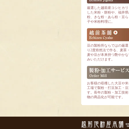
厳選した越前産コシヒカリ
した米粉・餅粉や、福井県産
粉、きな粉・あら粉・豆ら
子や米粉料理に。
豆の製粉所ならではの厳選
り2度焙然法で作る、麦茶
麦や豆が本来持つ艶やかな
みいただけます。
お客様の収穫した大豆や米
工場で製粉・打豆加工・豆
す。長年の製粉・加工技術
物の商品化が可能です。