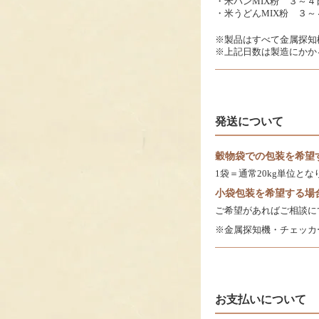
・米パンMIX粉 ３～４
・米うどんMIX粉 ３～
※製品はすべて金属探知
※上記日数は製造にかか
発送について
穀物袋での包装を希望
1袋＝通常20kg単位と
小袋包装を希望する場
ご希望があればご相談に
※金属探知機・チェッカ
お支払いについて