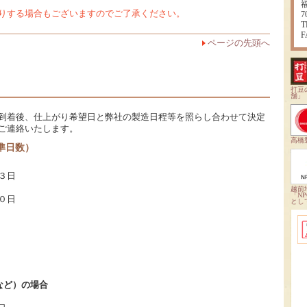
りする場合もございますのでご了承ください。
7
T
F
ページの先頭へ
打豆
舗」
到着後、仕上がり希望日と弊社の製造日程等を照らし合わせて決定
ご連絡いたします。
高橋
準日数）
３日
越前
「N
０日
とし
など）の場合