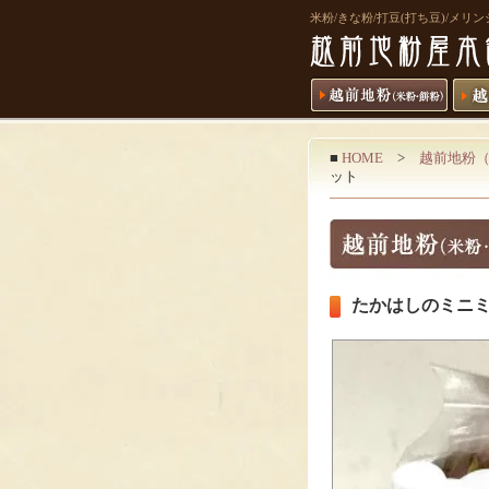
米粉/きな粉/打豆(打ち豆)/メ
■
HOME
>
越前地粉
ット
たかはしのミニミニ