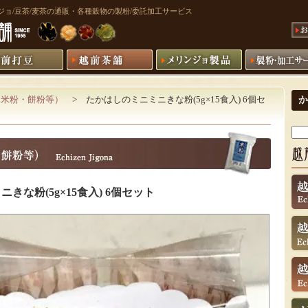
リンジョ/豆茶/麦茶の通販・各種穀物の製粉/委託加工サービス
（米粉・餅粉等）
> たかはしのミニミニきな粉(5g×15食入) 6個セ
きな粉(5g×15食入) 6個セット