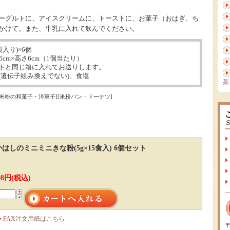
ーグルトに、アイスクリームに、トーストに、お菓子（おはぎ、ち
かけて。また、牛乳に入れて飲んでください。
袋入り)×6個
5cm×高さ6cm（1個当たり）
じ箱に入れてお送りします。
(遺伝子組み換えでない)、食塩
茶
[米粉の和菓子・洋菓子][米粉パン・ドーナツ]
はしのミニミニきな粉(5g×15食入) 6個セット
008円(税込)
FAX注文用紙はこちら
〒