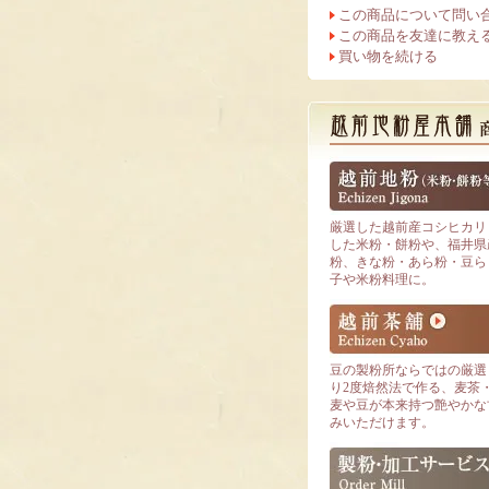
この商品について問い
この商品を友達に教え
買い物を続ける
厳選した越前産コシヒカリ
した米粉・餅粉や、福井県産
粉、きな粉・あら粉・豆ら
子や米粉料理に。
豆の製粉所ならではの厳選
り2度焙然法で作る、麦茶
麦や豆が本来持つ艶やかな
みいただけます。