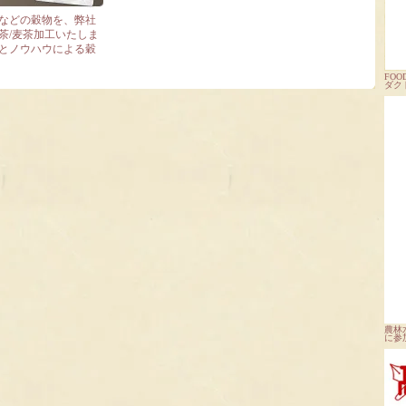
などの穀物を、弊社
茶/麦茶加工いたしま
とノウハウによる穀
FOOD
ダク
農林
に参