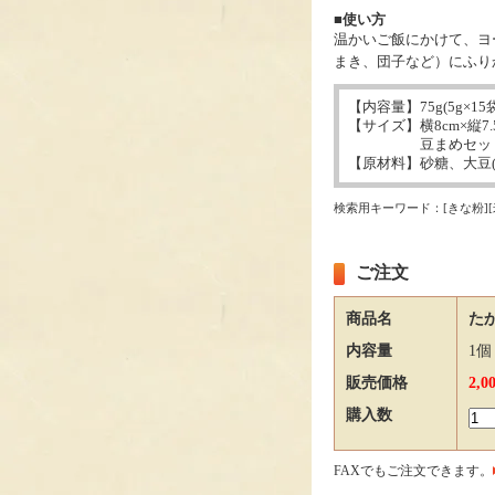
■使い方
温かいご飯にかけて、ヨ
まき、団子など）にふり
【内容量】75g(5g×15
【サイズ】横8cm×縦7.
豆まめセットと同
【原材料】砂糖、大豆
検索用キーワード：[きな粉]
ご注文
商品名
たか
内容量
1個
販売価格
2,
購入数
FAXでもご注文できます。