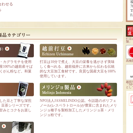
合わせる
7
る
T
F
打豆
舗」
高橋
・カグラモチを使用
打豆は10分で煮え、大豆の栄養を逃がさず美味
100%の越前産そば
しく食べれる、越前福井に古来から伝わる伝統
くがん粉など。和菓
的な大豆加工食材です。良質な国産大豆を100%
使用しています。
越前
「N
とし
した豆と丁寧な深煎
NPO法人JASMELINDO公認。今話題のポリフェ
・豆茶シリーズです。
ノール(レスベラトロール)が豊富に含まれたメリ
甘みとコクをお楽し
ンジョ種子を製粉加工したメリンジョ茶・メリ
ンジョ粉です。