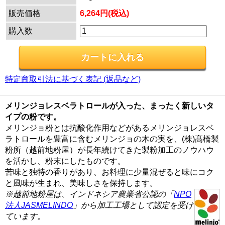
販売価格
6,264円(税込)
購入数
特定商取引法に基づく表記 (返品など)
メリンジョレスベラトロールが入った、まったく新しいタ
イプの粉です。
メリンジョ粉とは抗酸化作用などがあるメリンジョレスベ
ラトロールを豊富に含むメリンジョの木の実を、(株)髙橋製
粉所（越前地粉屋）が長年続けてきた製粉加工のノウハウ
を活かし、粉末にしたものです。
苦味と独特の香りがあり、お料理に少量混ぜると味にコク
と風味が生まれ、美味しさを保持します。
※越前地粉屋は、インドネシア農業省公認の「
NPO
法人JASMELINDO
」から加工工場として認定を受け
ています。