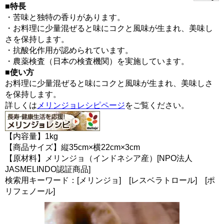
■特長
・苦味と独特の香りがあります。
・お料理に少量混ぜると味にコクと風味が生まれ、美味し
さを保持します。
・抗酸化作用が認められています。
・農薬検査（日本の検査機関）を実施しています。
■使い方
お料理に少量混ぜると味にコクと風味が生まれ、美味しさ
を保持します。
詳しくは
メリンジョレシピページ
をご覧ください。
【内容量】1kg
【商品サイズ】縦35cm×横22cm×3cm
【原材料】メリンジョ（インドネシア産）[NPO法人
JASMELINDO認証商品]
検索用キーワード：[メリンジョ] [レスベラトロール] [ポ
リフェノール]