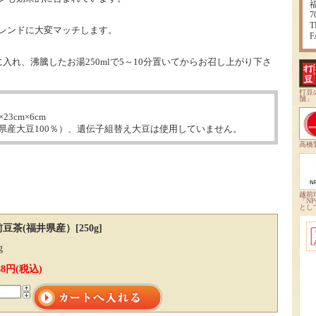
7
T
レンドに大変マッチします。
F
入れ、沸騰したお湯250mlで5～10分置いてからお召し上がり下さ
打豆
舗」
23cm×6cm
県産大豆100％）、遺伝子組替え大豆は使用していません。
高橋
越前
「N
とし
豆茶(福井県産）[250g]
g
188円(税込)