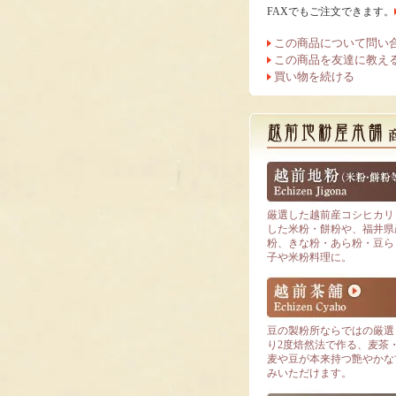
FAXでもご注文できます。
この商品について問い
この商品を友達に教え
買い物を続ける
厳選した越前産コシヒカリ
した米粉・餅粉や、福井県産
粉、きな粉・あら粉・豆ら
子や米粉料理に。
豆の製粉所ならではの厳選
り2度焙然法で作る、麦茶
麦や豆が本来持つ艶やかな
みいただけます。