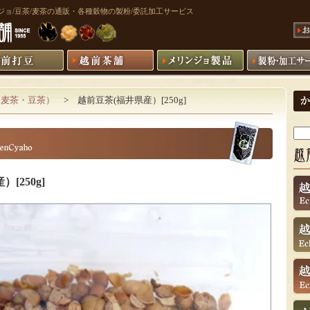
リンジョ/豆茶/麦茶の通販・各種穀物の製粉/委託加工サービス
（麦茶・豆茶）
> 越前豆茶(福井県産）[250g]
[250g]