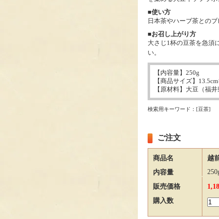
■使い方
日本茶やハーブ茶とのブ
■お召し上がり方
大さじ1杯の豆茶を急須に
い。
【内容量】250g
【商品サイズ】13.5cm×
【原材料】大豆（福井
検索用キーワード：[豆茶]
ご注文
商品名
越前
250
内容量
販売価格
1,
購入数