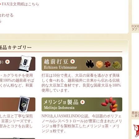
FAX注文用紙はこちら
合わせる
る
FOOD
ダク
・カグラモチを使用
打豆は10分で煮え、大豆の栄養を逃がさず美味
100%の越前産そば
しく食べれる、越前福井に古来から伝わる伝統
くがん粉など。和菓
的な大豆加工食材です。良質な国産大豆を100%
使用しています。
農林
した豆と丁寧な深煎
NPO法人JASMELINDO公認。今話題のポリフェ
に参
・豆茶シリーズです。
ノール(レスベラトロール)が豊富に含まれたメリ
甘みとコクをお楽し
ンジョ種子を製粉加工したメリンジョ茶・メリ
ンジョ粉です。