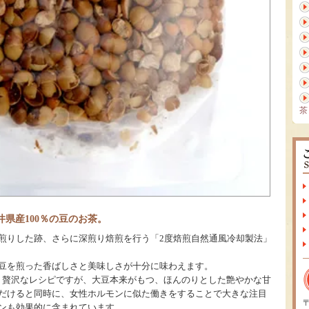
茶
県産100％の豆のお茶。
煎りした跡、さらに深煎り焙煎を行う「2度焙煎自然通風冷却製法」
豆を煎った香ばしさと美味しさが十分に味わえます。
いう贅沢なレシピですが、大豆本来がもつ、ほんのりとした艶やかな甘
だけると同時に、女性ホルモンに似た働きをすることで大きな注目
〒
ンも効果的に含まれています。