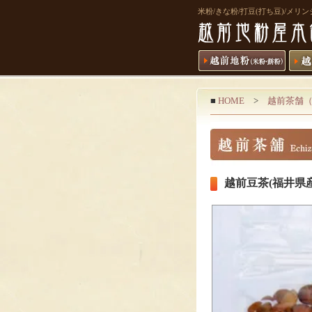
米粉/きな粉/打豆(打ち豆)/メ
■
HOME
>
越前茶舗
越前豆茶(福井県産）