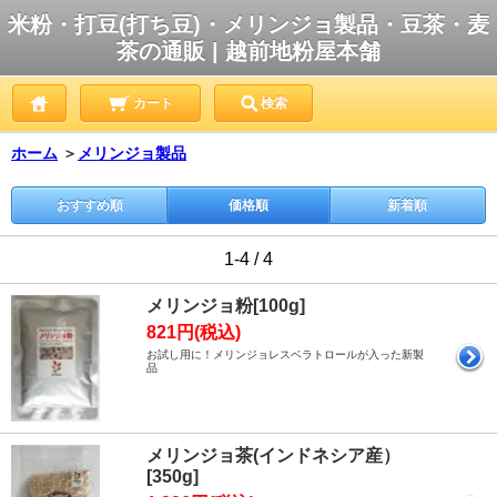
米粉・打豆(打ち豆)・メリンジョ製品・豆茶・麦
茶の通販 | 越前地粉屋本舗
カート
検索
ホーム
＞
メリンジョ製品
おすすめ順
価格順
新着順
1-4 / 4
メリンジョ粉[100g]
821円(税込)
お試し用に！メリンジョレスベラトロールが入った新製
品
メリンジョ茶(インドネシア産）
[350g]