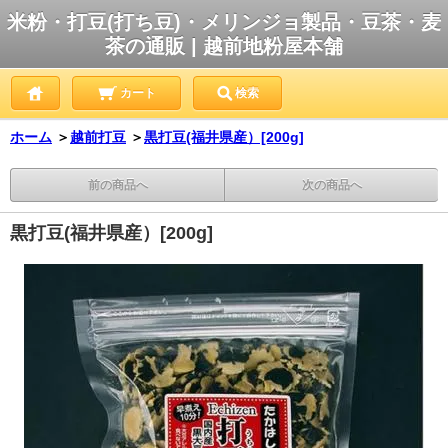
米粉・打豆(打ち豆)・メリンジョ製品・豆茶・麦
茶の通販 | 越前地粉屋本舗
カート
検索
ホーム
＞
越前打豆
＞
黒打豆(福井県産）[200g]
前の商品へ
次の商品へ
黒打豆(福井県産）[200g]