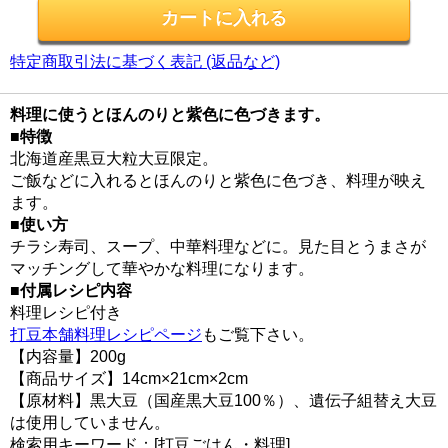
特定商取引法に基づく表記 (返品など)
料理に使うとほんのりと紫色に色づきます。
■特徴
北海道産黒豆大粒大豆限定。
ご飯などに入れるとほんのりと紫色に色づき、料理が映え
ます。
■使い方
チラシ寿司、スープ、中華料理などに。見た目とうまさが
マッチングして華やかな料理になります。
■付属レシピ内容
料理レシピ付き
打豆本舗料理レシピページ
もご覧下さい。
【内容量】200g
【商品サイズ】14cm×21cm×2cm
【原材料】黒大豆（国産黒大豆100％）、遺伝子組替え大豆
は使用していません。
検索用キーワード：[打豆ごはん・料理]